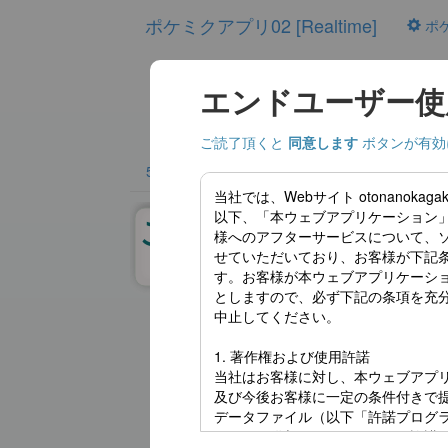
ポケミクアプリ02 [Realtime]
ポ
エンドユーザー使
ご読了頂くと
同意します
ボタンが有効
50おん
てんてん・まる
ちいさいもじ(1